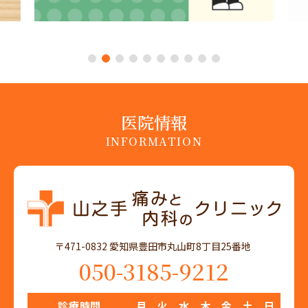
1
2
3
4
5
6
7
8
9
10
医院情報
INFORMATION
〒471-0832 愛知県豊田市丸山町8丁目25番地
050-3185-9212
診療時間
月
火
水
木
金
土
日