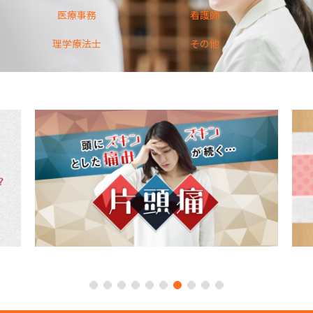
医療事務
看護師
理学療法士
その他
1
2
3
4
5
6
7
8
9
10