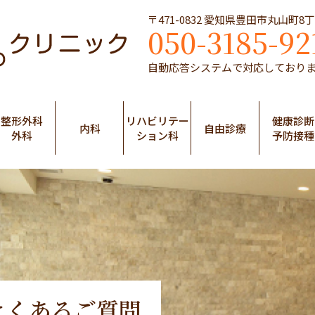
〒471-0832 愛知県豊田市丸山町8
050-3185-92
自動応答システムで対応しており
整形外科
リハビリテー
健康診断
内科
自由診療
外科
ション科
予防接種
よくあるご質問