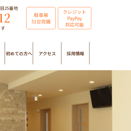
丁目25番地
クレジット
12
駐車場
PayPay
51台完備
対応可能
ます
初めての方へ
アクセス
採用情報