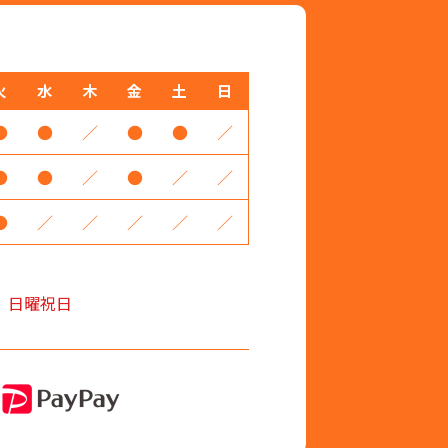
火
水
木
金
土
日
●
●
／
●
●
／
●
●
／
●
／
／
●
／
／
／
／
／
、日曜祝日