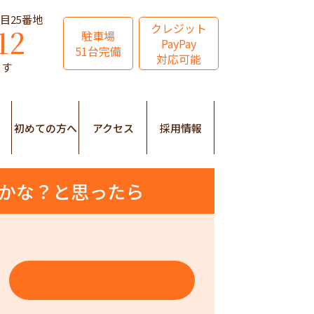
丁目25番地
クレジット
12
駐車場
PayPay
51台完備
対応可能
ます
初めての方へ
アクセス
採用情報
かな？と思ったら
帯状疱疹の治療方法