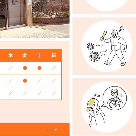
木
金
土
日
／
●
●
／
／
●
／
／
／
／
／
／