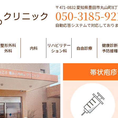
〒471-0832 愛知県豊田市丸山町8
050-3185-92
自動応答システムで対応しており
整形外科
リハビリテー
健康診断
内科
自由診療
外科
ション科
予防接種
帯状疱疹