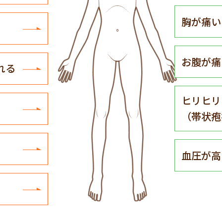
胸が痛い
お腹が痛
れる
ヒリヒリ
（帯状疱
血圧が高