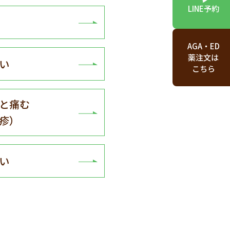
LINE予約
AGA・ED
薬注文は
い
こちら
と痛む
疹）
い