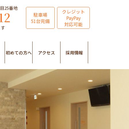
丁目25番地
クレジット
12
駐車場
PayPay
51台完備
対応可能
ます
初めての方へ
アクセス
採用情報