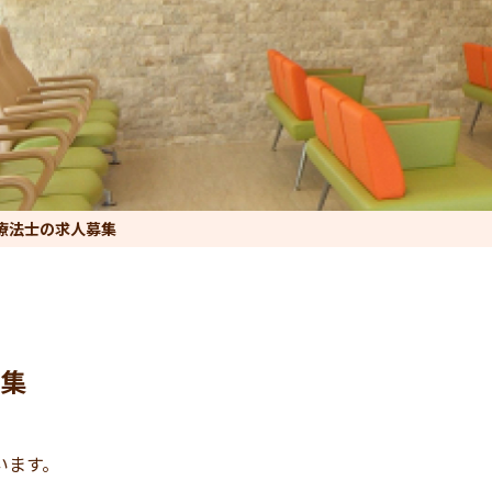
療法士の求人募集
集
います。