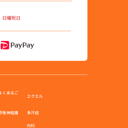
、日曜祝日
よくあるご
エクエル
疹後神経痛
多汗症
内科