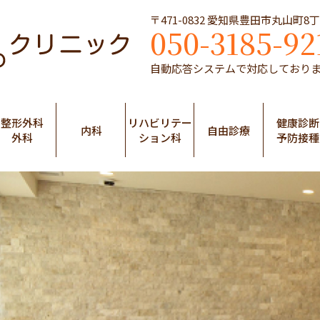
〒471-0832 愛知県豊田市丸山町8
050-3185-92
自動応答システムで対応しており
整形外科
リハビリテー
健康診断
内科
自由診療
外科
ション科
予防接種