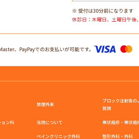
受付は30分前になります
休診日：木曜日、土曜日午後
Master、PayPayでのお支払いが可能です。
ブロック注射後の
禁煙外来
質問
ション科
当院について
帯状疱疹・帯状疱
ペインクリニック外科
整形外科・外科