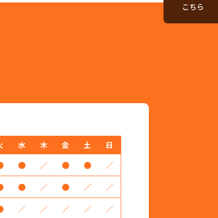
こちら
火
水
木
金
土
日
●
●
／
●
●
／
●
●
／
●
／
／
●
／
／
／
／
／